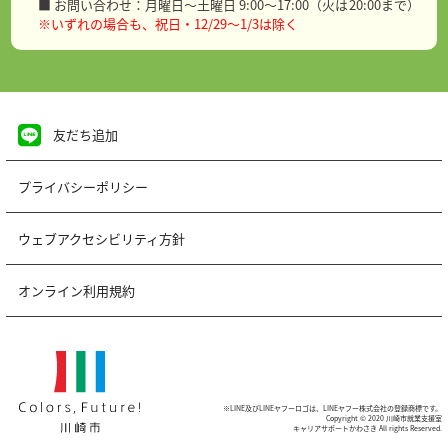
■ お問い合わせ：月曜日～土曜日 9:00～17:00（火は20:00まで）
※いずれの場合も、祝日・12/29～1/3は除く
友だち追加
プライバシーポリシー
ウェブアクセシビリティ方針
オンライン利用規約
※LINE及びLINEヤフーロゴは、LINEヤフー株式会社の登録商標です。
Copyright © 2020 川崎市就業支援室
キャリアサポートかわさき All rights Reserved.