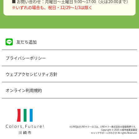
■ お問い合わせ：月曜日～土曜日 9:00～17:00（火は20:00まで）
※いずれの場合も、祝日・12/29～1/3は除く
友だち追加
プライバシーポリシー
ウェブアクセシビリティ方針
オンライン利用規約
※LINE及びLINEヤフーロゴは、LINEヤフー株式会社の登録商標です。
Copyright © 2020 川崎市就業支援室
キャリアサポートかわさき All rights Reserved.