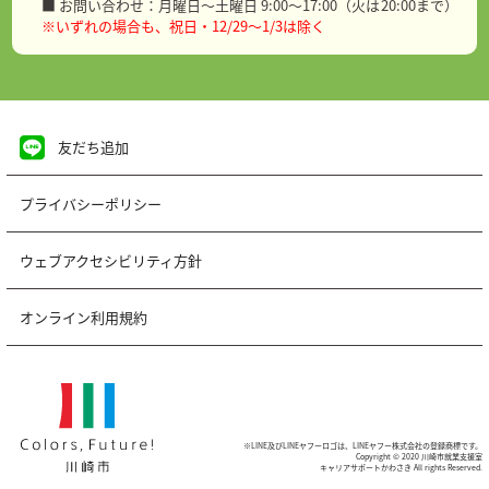
■ お問い合わせ：月曜日～土曜日 9:00～17:00（火は20:00まで）
※いずれの場合も、祝日・12/29～1/3は除く
友だち追加
プライバシーポリシー
ウェブアクセシビリティ方針
オンライン利用規約
※LINE及びLINEヤフーロゴは、LINEヤフー株式会社の登録商標です。
Copyright © 2020 川崎市就業支援室
キャリアサポートかわさき All rights Reserved.