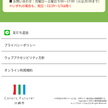
■ お問い合わせ：月曜日～土曜日 9:00～17:00（火は20:00まで）
※いずれの場合も、祝日・12/29～1/3は除く
友だち追加
プライバシーポリシー
ウェブアクセシビリティ方針
オンライン利用規約
※LINE及びLINEヤフーロゴは、LINEヤフー株式会社の登録商標です。
Copyright © 2020 川崎市就業支援室
キャリアサポートかわさき All rights Reserved.