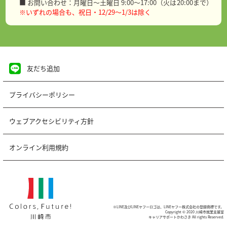
■ お問い合わせ：月曜日～土曜日 9:00～17:00（火は20:00まで）
※いずれの場合も、祝日・12/29～1/3は除く
友だち追加
プライバシーポリシー
ウェブアクセシビリティ方針
オンライン利用規約
※LINE及びLINEヤフーロゴは、LINEヤフー株式会社の登録商標です。
Copyright © 2020 川崎市就業支援室
キャリアサポートかわさき All rights Reserved.