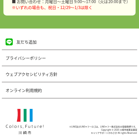
■ お問い合わせ：月曜日～土曜日 9:00～17:00（火は20:00まで）
※いずれの場合も、祝日・12/29～1/3は除く
友だち追加
プライバシーポリシー
ウェブアクセシビリティ方針
オンライン利用規約
※LINE及びLINEヤフーロゴは、LINEヤフー株式会社の登録商標です。
Copyright © 2020 川崎市就業支援室
キャリアサポートかわさき All rights Reserved.